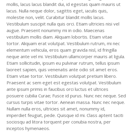
mollis, lacus lacus blandit dui, id egestas quam mauris ut
lacus. Nulla neque dolor, sagittis eget, iaculis quis,
molestie non, velit. Curabitur blandit mollis lacus.
Vestibulum suscipit nulla quis orci. Etiam ultricies nisi vel
augue. Praesent nonummy mi in odio. Maecenas
vestibulum mollis diam. Aliquam lobortis. Etiam vitae
tortor. Aliquam erat volutpat. Vestibulum rutrum, mi nec
elementum vehicula, eros quam gravida nisl, id fringilla
neque ante vel mi. Vestibulum ullamcorper mauris at ligula.
Etiam sollicitudin, ipsum eu pulvinar rutrum, tellus ipsum
laoreet sapien, quis venenatis ante odio sit amet eros.
Etiam vitae tortor. Vestibulum volutpat pretium libero.
Praesent ac sem eget est egestas volutpat. Vestibulum
ante ipsum primis in faucibus orci luctus et ultrices
posuere cubilia Curae; Fusce id purus. Nunc nec neque. Sed
cursus turpis vitae tortor. Aenean massa. Nunc nec neque.
Nullam nulla eros, ultricies sit amet, nonummy id,
imperdiet feugiat, pede. Quisque id mi. Class aptent taciti
sociosqu ad litora torquent per conubia nostra, per
inceptos hymenaeos.